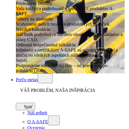
Produktové brožúry
Vaša knižnica podrobností a špecifikácií produktov A-
SAFE.
Súbory na stiahnutie
Sťahovanie našich brožúr a produktových príručiek.
Návrh a kalkulácia
Náš balík podrobných návrhov obsahuje rozpis nákladov a
plány CAD.
Odborná bezpečnostná inštalácia
Inštalatéri s certifikátom A-SAFE sú vysoko vyškolení a
zruční vo všetkých aspektoch nášho sortimentu.
Servis
Podporujeme vás v každej fáze – od prieskumu po
inštaláciu i ďalej.
Prečo metas
VÁŠ PROBLÉM, NAŠA INŠPIRÁCIA
Späť
Náš príbeh
O A-SAFE
Ocenenia