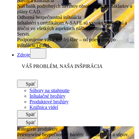
Návrh a kalkulácia
Náš balík podrobných návrhov obsahuje rozpis nákladov a
plány CAD.
Odborná bezpečnostná inštalácia
Inštalatéri s certifikátom A-SAFE sú vysoko vyškolení a
zruční vo všetkých aspektoch nášho sortimentu.
Servis
Podporujeme vás v každej fáze – od prieskumu po
inštaláciu i ďalej.
Zdroje
VÁŠ PROBLÉM, NAŠA INŠPIRÁCIA
Späť
Súbory na stiahnutie
Inštalačné brožúry
Produktové brožúry
Knižnica videí
Späť
Späť
Kategórie produktov
Priemyselné bezpečnostné bariéry, ochrana stien a stĺpov,