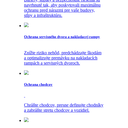
navrhnuté tak, aby poskytovali maximálnu
ochranu pred nárazmi pre vaše budovy,
stĺpy a infraštruktúru.
Ochrana servisného dvora a nakladacej rampy
Znížte riziko nehôd, predchádzajte škodám
a optimalizujte premávku na nakladacích
rampách a servisných dvoroch.
Ochrana chodcov
Chráňte chodcov, presne definujte chodníky
a zabráňte stretu chodcov a vozidiel.