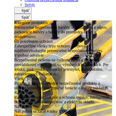
Servis
Späť
Späť
Kategórie produktov
Priemyselné bezpečnostné bariéry, ochrana stien a stĺpov,
parkovacie bariéry a bariéry do premávky, brány a
príslušenstvo.
Čo potrebujete ochrániť
Zabezpečíme všetky typy ochrany. Svetovo
najdôveryhodnejšie priemyselné bezpečnostné bariéry.
Výrobné odvetvie
Bezpečnostné riešenia na zníženie rizika a zvýšenie
prevádzkovej efektívnosti vo výrobných prostrediach. Pre
letiská, parkoviská, chemický priemysel, manufaktúru,
autopriemysel, baliarne ai.
Všetky produkty
Prezrite si naše prvotriedne bezpečnostné produkty a
objavte jedinečné konštrukčné funkcie a úspory nákladov.
RackEye™
Rack Eye – monitorovanie a ochrana regálov, inteligentné
riešenie pre úplnú bezpečnosť a efektivitu skladu.
Náš príbeh
Náš príbeh sa začal v roku 1990.
Ocenenia