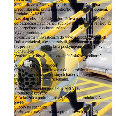
Sme hrdí, že náš inovatívny prístup k bezpečnosti na
pracovisku nám priniesol niekoľko významných ocenení.
Produkty A-SAFE
Náš blog obsahuje rady, informácie a podporu vo všetkom
od bezpečnostných bariér, stĺpikov a skladových regálov až
po bezpečnosť a ochranu zdravia na pracovisku.
Vývoj produktov
Pokračujeme v investíciách do vývoja produktov, našich
ľudí a zariadení, aby sme zaistili, že ostaneme v popredí
bezpečnosti na pracovisku a poskytujeme najlepšiu kvalitu.
Konzultácie
Využite naše bezplatné konzultačné služby a odborné
poradenstvo.
A-SAFE polymér vs. oceľ
Objavte výhody investovania do pokročilých
polymérových bezpečnostných bariér v porovnaní s
tradičnými oceľovými riešeniami.
Knižnica videí
Vaša knižnica videí produktov A-SAFE.
Produktové brožúry
Vaša knižnica podrobností a špecifikácií produktov A-
SAFE.
Súbory na stiahnutie
Sťahovanie našich brožúr a produktových príručiek.