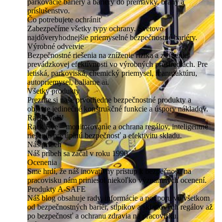
parkovacie bariéry a bariéry do premávky, brány a
príslušenstvo.
Čo potrebujete ochrániť
Zabezpečíme všetky typy ochrany. Svetovo
najdôveryhodnejšie priemyselné bezpečnostné bariéry.
Výrobné odvetvie
Bezpečnostné riešenia na zníženie rizika a zvýšenie
prevádzkovej efektívnosti vo výrobných prostrediach. Pre
letiská, parkoviská, chemický priemysel, manufaktúru,
autopriemysel, baliarne ai.
Všetky produkty
Prezrite si naše prvotriedne bezpečnostné produkty a
objavte jedinečné konštrukčné funkcie a úspory nákladov.
RackEye™
Rack Eye – monitorovanie a ochrana regálov, inteligentné
riešenie pre úplnú bezpečnosť a efektivitu skladu.
Náš príbeh
Náš príbeh sa začal v roku 1990.
Ocenenia
Sme hrdí, že náš inovatívny prístup k bezpečnosti na
pracovisku nám priniesol niekoľko významných ocenení.
Produkty A-SAFE
Náš blog obsahuje rady, informácie a podporu vo všetkom
od bezpečnostných bariér, stĺpikov a skladových regálov až
po bezpečnosť a ochranu zdravia na pracovisku.