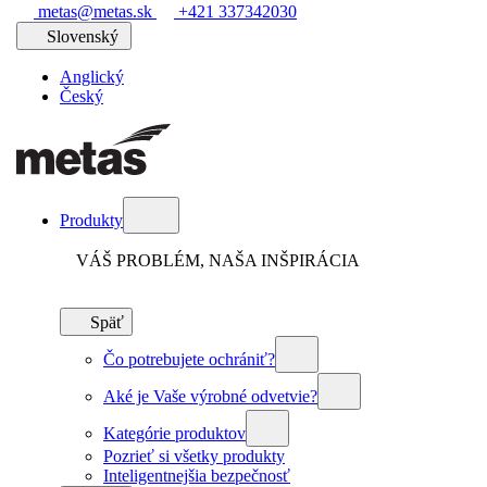
metas@metas.sk
+421 337342030
Slovenský
Anglický
Český
Produkty
VÁŠ PROBLÉM, NAŠA INŠPIRÁCIA
Späť
Čo potrebujete ochrániť?
Aké je Vaše výrobné odvetvie?
Kategórie produktov
Pozrieť si všetky produkty
Inteligentnejšia bezpečnosť