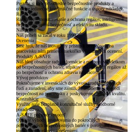
Prezrite si naše prvotriedne bezpečnostné produkty a
objavte jedinečné konštrukčné funkcie a úspory nákladov.
RackEye™
Rack Eye – monitorovanie a ochrana regálov, inteligentné
riešenie pre úplnú bezpečnosť a efektivitu skladu.
Náš príbeh
Náš príbeh sa začal v roku 1990.
Ocenenia
Sme hrdí, že náš inovatívny prístup k bezpečnosti na
pracovisku nám priniesol niekoľko významných ocenení.
Produkty A-SAFE
Náš blog obsahuje rady, informácie a podporu vo všetkom
od bezpečnostných bariér, stĺpikov a skladových regálov až
po bezpečnosť a ochranu zdravia na pracovisku.
Vývoj produktov
Pokračujeme v investíciách do vývoja produktov, našich
ľudí a zariadení, aby sme zaistili, že ostaneme v popredí
bezpečnosti na pracovisku a poskytujeme najlepšiu kvalitu.
Konzultácie
Využite naše bezplatné konzultačné služby a odborné
poradenstvo.
A-SAFE polymér vs. oceľ
Objavte výhody investovania do pokročilých
polymérových bezpečnostných bariér v porovnaní s
tradičnými oceľovými riešeniami.