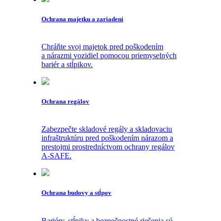
Ochrana majetku a zariadení
Chráňte svoj majetok pred poškodením
a nárazmi vozidiel pomocou priemyselných
bariér a stĺpikov.
Ochrana regálov
Zabezpečte skladové regály a skladovaciu
infraštruktúru pred poškodením nárazom a
prestojmi prostredníctvom ochrany regálov
A-SAFE.
Ochrana budovy a stĺpov
Bariéry, stĺpiky a bezpečnostné riešenia sú