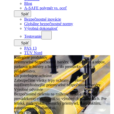
Blog
A-SAFE polymér vs. oceľ
Späť
Bezpečnostné inovácie
Globálne bezpečnostné normy
Výrobná dokonalosť
Testovanie
Späť
PAS 13
TÜV Nord
Kategórie produktov
Priemyselné bezpečnostné bariéry, ochrana stien a stĺpov,
parkovacie bariéry a bariéry do premávky, brány a
príslušenstvo.
Čo potrebujete ochrániť
Zabezpečíme všetky typy ochrany. Svetovo
najdôveryhodnejšie priemyselné bezpečnostné bariéry.
Výrobné odvetvie
Bezpečnostné riešenia na zníženie rizika a zvýšenie
prevádzkovej efektívnosti vo výrobných prostrediach. Pre
letiská, parkoviská, chemický priemysel, manufaktúru,
autopriemysel, baliarne ai.
Všetky produkty