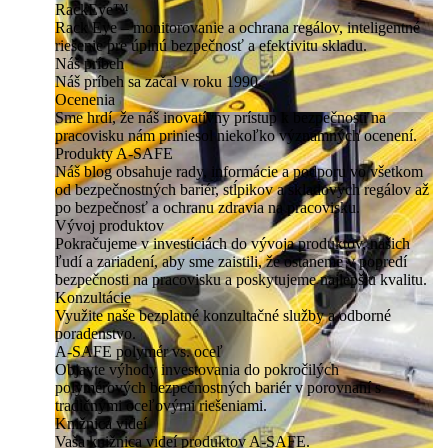
RackEye™
Rack Eye – monitorovanie a ochrana regálov, inteligentné
riešenie pre úplnú bezpečnosť a efektivitu skladu.
Náš príbeh
Náš príbeh sa začal v roku 1990.
Ocenenia
Sme hrdí, že náš inovatívny prístup k bezpečnosti na
pracovisku nám priniesol niekoľko významných ocenení.
Produkty A-SAFE
Náš blog obsahuje rady, informácie a podporu vo všetkom
od bezpečnostných bariér, stĺpikov a skladových regálov až
po bezpečnosť a ochranu zdravia na pracovisku.
Vývoj produktov
Pokračujeme v investíciách do vývoja produktov, našich
ľudí a zariadení, aby sme zaistili, že ostaneme v popredí
bezpečnosti na pracovisku a poskytujeme najlepšiu kvalitu.
Konzultácie
Využite naše bezplatné konzultačné služby a odborné
poradenstvo.
A-SAFE polymér vs. oceľ
Objavte výhody investovania do pokročilých
polymérových bezpečnostných bariér v porovnaní s
tradičnými oceľovými riešeniami.
Knižnica videí
Vaša knižnica videí produktov A-SAFE.