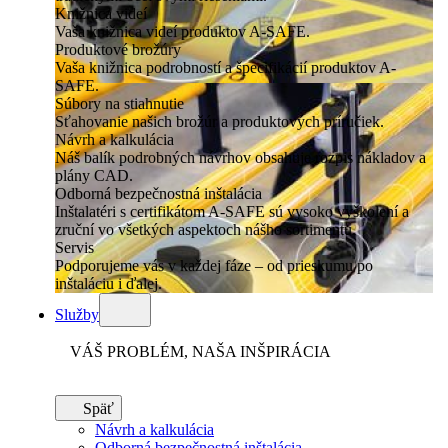
Knižnica videí
Vaša knižnica videí produktov A-SAFE.
Produktové brožúry
Vaša knižnica podrobností a špecifikácií produktov A-
SAFE.
Súbory na stiahnutie
Sťahovanie našich brožúr a produktových príručiek.
Návrh a kalkulácia
Náš balík podrobných návrhov obsahuje rozpis nákladov a
plány CAD.
Odborná bezpečnostná inštalácia
Inštalatéri s certifikátom A-SAFE sú vysoko vyškolení a
zruční vo všetkých aspektoch nášho sortimentu.
Servis
Podporujeme vás v každej fáze – od prieskumu po
inštaláciu i ďalej.
Služby
VÁŠ PROBLÉM, NAŠA INŠPIRÁCIA
Späť
Návrh a kalkulácia
Odborná bezpečnostná inštalácia