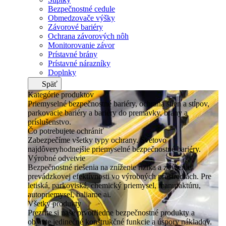
Bezpečnostné cedule
Obmedzovače výšky
Závorové bariéry
Ochrana závorových nôh
Monitorovanie závor
Prístavné brány
Prístavné nárazníky
Doplnky
Späť
Kategórie produktov
Priemyselné bezpečnostné bariéry, ochrana stien a stĺpov,
parkovacie bariéry a bariéry do premávky, brány a
príslušenstvo.
Čo potrebujete ochrániť
Zabezpečíme všetky typy ochrany. Svetovo
najdôveryhodnejšie priemyselné bezpečnostné bariéry.
Výrobné odvetvie
Bezpečnostné riešenia na zníženie rizika a zvýšenie
prevádzkovej efektívnosti vo výrobných prostrediach. Pre
letiská, parkoviská, chemický priemysel, manufaktúru,
autopriemysel, baliarne ai.
Všetky produkty
Prezrite si naše prvotriedne bezpečnostné produkty a
objavte jedinečné konštrukčné funkcie a úspory nákladov.