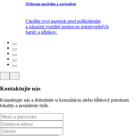
Ochrana majetku a zariadení
Chráňte svoj majetok pred poškodením
a nárazmi vozidiel pomocou priemyselných
bariér a stĺpikov.
Kontaktujte nás
Kontaktujte nás a dohodnite si konzultáciu alebo hĺbkový prieskum
lokality a posúdenie rizík.