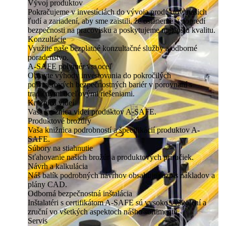
Vývoj produktov
Pokračujeme v investíciách do vývoja produktov, našich
ľudí a zariadení, aby sme zaistili, že ostaneme v popredí
bezpečnosti na pracovisku a poskytujeme najlepšiu kvalitu.
Konzultácie
Využite naše bezplatné konzultačné služby a odborné
poradenstvo.
A-SAFE polymér vs. oceľ
Objavte výhody investovania do pokročilých
polymérových bezpečnostných bariér v porovnaní s
tradičnými oceľovými riešeniami.
Knižnica videí
Vaša knižnica videí produktov A-SAFE.
Produktové brožúry
Vaša knižnica podrobností a špecifikácií produktov A-
SAFE.
Súbory na stiahnutie
Sťahovanie našich brožúr a produktových príručiek.
Návrh a kalkulácia
Náš balík podrobných návrhov obsahuje rozpis nákladov a
plány CAD.
Odborná bezpečnostná inštalácia
Inštalatéri s certifikátom A-SAFE sú vysoko vyškolení a
zruční vo všetkých aspektoch nášho sortimentu.
Servis