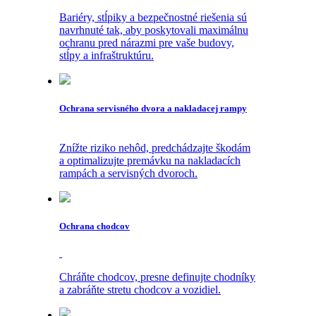
Bariéry, stĺpiky a bezpečnostné riešenia sú
navrhnuté tak, aby poskytovali maximálnu
ochranu pred nárazmi pre vaše budovy,
stĺpy a infraštruktúru.
Ochrana servisného dvora a nakladacej rampy
Znížte riziko nehôd, predchádzajte škodám
a optimalizujte premávku na nakladacích
rampách a servisných dvoroch.
Ochrana chodcov
Chráňte chodcov, presne definujte chodníky
a zabráňte stretu chodcov a vozidiel.