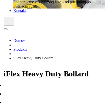
Podporujeme vás v každej fáze – od prieskumu po
inštaláciu i ďalej.
Kontakt
Domov
Produkty
iFlex Heavy Duty Bollard
iFlex Heavy Duty Bollard