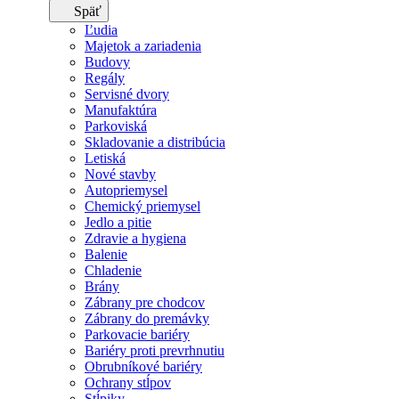
Späť
Ľudia
Majetok a zariadenia
Budovy
Regály
Servisné dvory
Manufaktúra
Parkoviská
Skladovanie a distribúcia
Letiská
Nové stavby
Autopriemysel
Chemický priemysel
Jedlo a pitie
Zdravie a hygiena
Balenie
Chladenie
Brány
Zábrany pre chodcov
Zábrany do premávky
Parkovacie bariéry
Bariéry proti prevrhnutiu
Obrubníkové bariéry
Ochrany stĺpov
Stĺpiky