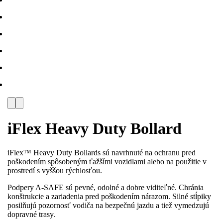
iFlex Heavy Duty Bollard
iFlex™ Heavy Duty Bollards sú navrhnuté na ochranu pred
poškodením spôsobeným ťažšími vozidlami alebo na použitie v
prostredí s vyššou rýchlosťou.
Podpery A-SAFE sú pevné, odolné a dobre viditeľné. Chránia
konštrukcie a zariadenia pred poškodením nárazom. Silné stĺpiky
posilňujú pozornosť vodiča na bezpečnú jazdu a tiež vymedzujú
dopravné trasy.