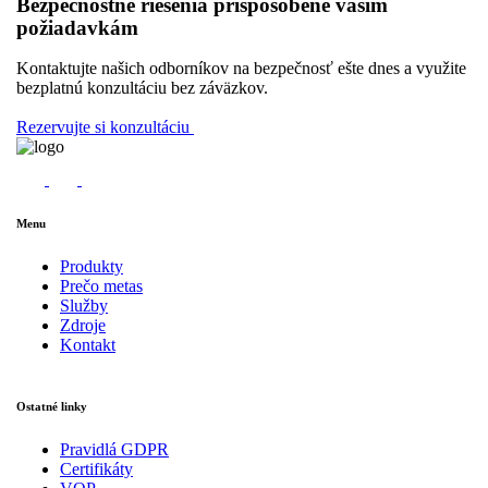
Bezpečnostné riešenia prispôsobené vašim
požiadavkám
Kontaktujte našich odborníkov na bezpečnosť ešte dnes a využite
bezplatnú konzultáciu bez záväzkov.
Rezervujte si konzultáciu
Menu
Produkty
Prečo metas
Služby
Zdroje
Kontakt
Ostatné linky
Pravidlá GDPR
Certifikáty