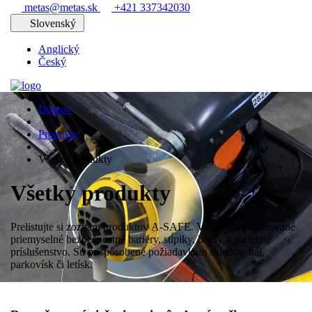
metas@metas.sk
+421 337342030
Slovenský
Anglický
Český
Domov
Produkty
Všetky produkty
Všetky produkty
Prelistujte si zoznam produktov A-SAFE. Vyberte si preferované
priemyselné bezpečnostné bariéry, stĺpiky, brány a potrebné
príslušenstvo. Sú prispôsobené požiadavkám skladov, hál,
parkovísk či letísk.