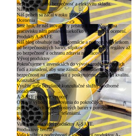
riešenie pre úplnú bezpečnosť a efektivitu skladu.
Náš príbeh
Náš príbeh sa začal v roku 1990.
Ocenenia
Sme hrdí, že náš inovatívny prístup k bezpečnosti na
pracovisku nám priniesol niekoľko významných ocenení.
Produkty A-SAFE
Náš blog obsahuje rady, informácie a podporu vo všetkom
od bezpečnostných bariér, stĺpikov a skladových regálov až
po bezpečnosť a ochranu zdravia na pracovisku.
Vývoj produktov
Pokračujeme v investíciách do vývoja produktov, našich
ľudí a zariadení, aby sme zaistili, že ostaneme v popredí
bezpečnosti na pracovisku a poskytujeme najlepšiu kvalitu.
Konzultácie
Využite naše bezplatné konzultačné služby a odborné
poradenstvo.
A-SAFE polymér vs. oceľ
Objavte výhody investovania do pokročilých
polymérových bezpečnostných bariér v porovnaní s
tradičnými oceľovými riešeniami.
Knižnica videí
Vaša knižnica videí produktov A-SAFE.
Produktové brožúry
Vaša knižnica podrobností a špecifikácií produktov A-