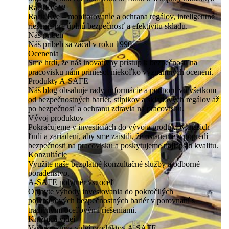
RackEye™
Rack Eye – monitorovanie a ochrana regálov, inteligentné
riešenie pre úplnú bezpečnosť a efektivitu skladu.
Náš príbeh
Náš príbeh sa začal v roku 1990.
Ocenenia
Sme hrdí, že náš inovatívny prístup k bezpečnosti na
pracovisku nám priniesol niekoľko významných ocenení.
Produkty A-SAFE
Náš blog obsahuje rady, informácie a podporu vo všetkom
od bezpečnostných bariér, stĺpikov a skladových regálov až
po bezpečnosť a ochranu zdravia na pracovisku.
Vývoj produktov
Pokračujeme v investíciách do vývoja produktov, našich
ľudí a zariadení, aby sme zaistili, že ostaneme v popredí
bezpečnosti na pracovisku a poskytujeme najlepšiu kvalitu.
Konzultácie
Využite naše bezplatné konzultačné služby a odborné
poradenstvo.
A-SAFE polymér vs. oceľ
Objavte výhody investovania do pokročilých
polymérových bezpečnostných bariér v porovnaní s
tradičnými oceľovými riešeniami.
Knižnica videí
Vaša knižnica videí produktov A-SAFE.