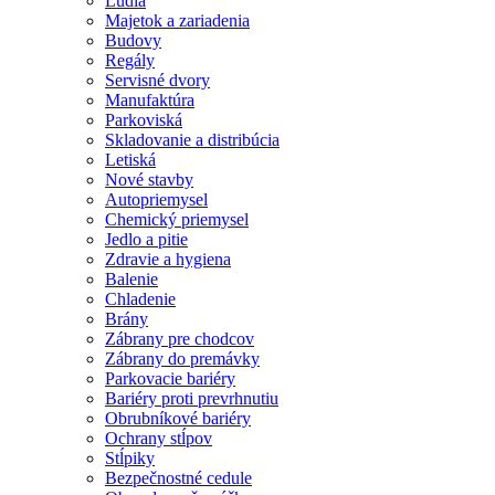
Ľudia
Majetok a zariadenia
Budovy
Regály
Servisné dvory
Manufaktúra
Parkoviská
Skladovanie a distribúcia
Letiská
Nové stavby
Autopriemysel
Chemický priemysel
Jedlo a pitie
Zdravie a hygiena
Balenie
Chladenie
Brány
Zábrany pre chodcov
Zábrany do premávky
Parkovacie bariéry
Bariéry proti prevrhnutiu
Obrubníkové bariéry
Ochrany stĺpov
Stĺpiky
Bezpečnostné cedule