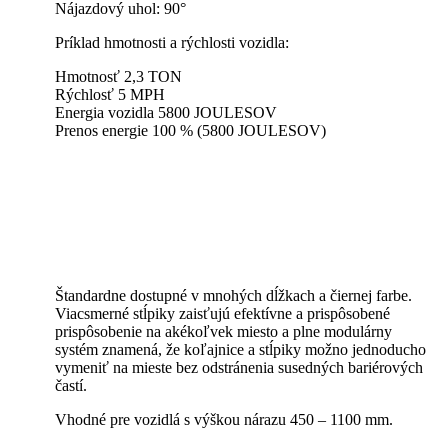
Nájazdový uhol: 90°
Príklad hmotnosti a rýchlosti vozidla:
Hmotnosť 2,3 TON
Rýchlosť 5 MPH
Energia vozidla 5800 JOULESOV
Prenos energie 100 % (5800 JOULESOV)
Štandardne dostupné v mnohých dĺžkach a čiernej farbe.
Viacsmerné stĺpiky zaisťujú efektívne a prispôsobené
prispôsobenie na akékoľvek miesto a plne modulárny
systém znamená, že koľajnice a stĺpiky možno jednoducho
vymeniť na mieste bez odstránenia susedných bariérových
častí.
Vhodné pre vozidlá s výškou nárazu 450 – 1100 mm.