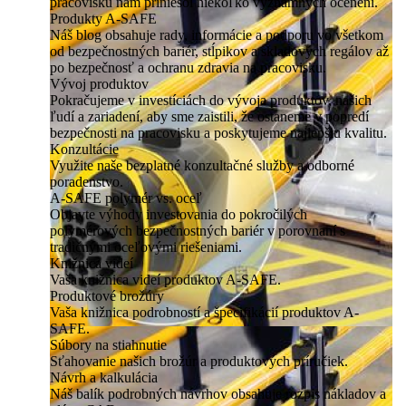
pracovisku nám priniesol niekoľko významných ocenení.
Produkty A-SAFE
Náš blog obsahuje rady, informácie a podporu vo všetkom
od bezpečnostných bariér, stĺpikov a skladových regálov až
po bezpečnosť a ochranu zdravia na pracovisku.
Vývoj produktov
Pokračujeme v investíciách do vývoja produktov, našich
ľudí a zariadení, aby sme zaistili, že ostaneme v popredí
bezpečnosti na pracovisku a poskytujeme najlepšiu kvalitu.
Konzultácie
Využite naše bezplatné konzultačné služby a odborné
poradenstvo.
A-SAFE polymér vs. oceľ
Objavte výhody investovania do pokročilých
polymérových bezpečnostných bariér v porovnaní s
tradičnými oceľovými riešeniami.
Knižnica videí
Vaša knižnica videí produktov A-SAFE.
Produktové brožúry
Vaša knižnica podrobností a špecifikácií produktov A-
SAFE.
Súbory na stiahnutie
Sťahovanie našich brožúr a produktových príručiek.
Návrh a kalkulácia
Náš balík podrobných návrhov obsahuje rozpis nákladov a