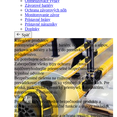
Obmedzovače výšky
Závorové bariéry
Ochrana závorových nôh
Monitorovanie závor
Prístavné brány
Prístavné nárazníky
Doplnky
Späť
Kategórie produktov
Priemyselné bezpečnostné bariéry, ochrana stien a stĺpov,
parkovacie bariéry a bariéry do premávky, brány a
príslušenstvo.
Čo potrebujete ochrániť
Zabezpečíme všetky typy ochrany. Svetovo
najdôveryhodnejšie priemyselné bezpečnostné bariéry.
Výrobné odvetvie
Bezpečnostné riešenia na zníženie rizika a zvýšenie
prevádzkovej efektívnosti vo výrobných prostrediach. Pre
letiská, parkoviská, chemický priemysel, manufaktúru,
autopriemysel, baliarne ai.
Všetky produkty
Prezrite si naše prvotriedne bezpečnostné produkty a
objavte jedinečné konštrukčné funkcie a úspory nákladov.
RackEye™
Rack Eye – monitorovanie a ochrana regálov, inteligentné