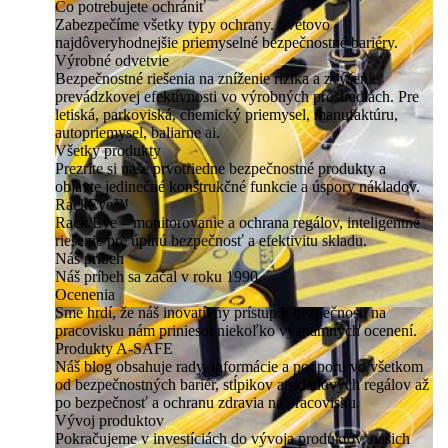
Čo potrebujete ochrániť
Zabezpečíme všetky typy ochrany. Svetovo
najdôveryhodnejšie priemyselné bezpečnostné bariéry.
Výrobné odvetvie
Bezpečnostné riešenia na zníženie rizika a zvýšenie
prevádzkovej efektívnosti vo výrobných prostrediach. Pre
letiská, parkoviská, chemický priemysel, manufaktúru,
autopriemysel, baliarne ai.
Všetky produkty
Prezrite si naše prvotriedne bezpečnostné produkty a
objavte jedinečné konštrukčné funkcie a úspory nákladov.
RackEye™
Rack Eye – monitorovanie a ochrana regálov, inteligentné
riešenie pre úplnú bezpečnosť a efektivitu skladu.
Náš príbeh
Náš príbeh sa začal v roku 1990.
Ocenenia
Sme hrdí, že náš inovatívny prístup k bezpečnosti na
pracovisku nám priniesol niekoľko významných ocenení.
Produkty A-SAFE
Náš blog obsahuje rady, informácie a podporu vo všetkom
od bezpečnostných bariér, stĺpikov a skladových regálov až
po bezpečnosť a ochranu zdravia na pracovisku.
Vývoj produktov
Pokračujeme v investíciách do vývoja produktov, našich