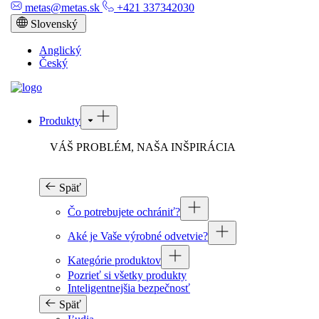
metas@metas.sk
+421 337342030
Slovenský
Anglický
Český
Produkty
VÁŠ PROBLÉM, NAŠA INŠPIRÁCIA
Späť
Čo potrebujete ochrániť?
Aké je Vaše výrobné odvetvie?
Kategórie produktov
Pozrieť si všetky produkty
Inteligentnejšia bezpečnosť
Späť