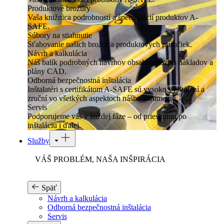
Produktové brožúry
Vaša knižnica podrobností a špecifikácií produktov A-
SAFE.
Súbory na stiahnutie
Sťahovanie našich brožúr a produktových príručiek.
Návrh a kalkulácia
Náš balík podrobných návrhov obsahuje rozpis nákladov a
plány CAD.
Odborná bezpečnostná inštalácia
Inštalatéri s certifikátom A-SAFE sú vysoko vyškolení a
zruční vo všetkých aspektoch nášho sortimentu.
Servis
Podporujeme vás v každej fáze – od prieskumu po
inštaláciu i ďalej.
Služby
VÁŠ PROBLÉM, NAŠA INŠPIRÁCIA
Späť
Návrh a kalkulácia
Odborná bezpečnostná inštalácia
Servis