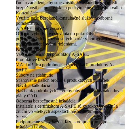
ľudí a zariadení, aby sme zaistili, že ostaneme v popredí
bezpečnosti na pracovisku a poskytujeme najlepšiu kvalitu.
Konzultácie
Využite naše bezplatné konzultačné služby a odborné
poradenstvo.
A-SAFE polymér vs. oceľ
Objavte výhody investovania do pokročilých
polymérových bezpečnostných bariér v porovnaní s
tradičnými oceľovými riešeniami.
Knižnica videí
Vaša knižnica videí produktov A-SAFE.
Produktové brožúry
Vaša knižnica podrobností a špecifikácií produktov A-
SAFE.
Súbory na stiahnutie
Sťahovanie našich brožúr a produktových príručiek.
Návrh a kalkulácia
Náš balík podrobných návrhov obsahuje rozpis nákladov a
plány CAD.
Odborná bezpečnostná inštalácia
Inštalatéri s certifikátom A-SAFE sú vysoko vyškolení a
zruční vo všetkých aspektoch nášho sortimentu.
Servis
Podporujeme vás v každej fáze – od prieskumu po
inštaláciu i ďalej.