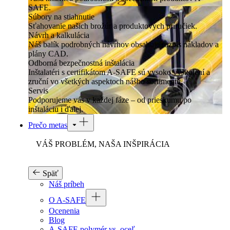
SAFE.
Súbory na stiahnutie
Sťahovanie našich brožúr a produktových príručiek.
Návrh a kalkulácia
Náš balík podrobných návrhov obsahuje rozpis nákladov a
plány CAD.
Odborná bezpečnostná inštalácia
Inštalatéri s certifikátom A-SAFE sú vysoko vyškolení a
zruční vo všetkých aspektoch nášho sortimentu.
Servis
Podporujeme vás v každej fáze – od prieskumu po
inštaláciu i ďalej.
Prečo metas
VÁŠ PROBLÉM, NAŠA INŠPIRÁCIA
Späť
Náš príbeh
O A-SAFE
Ocenenia
Blog
A-SAFE polymér vs. oceľ