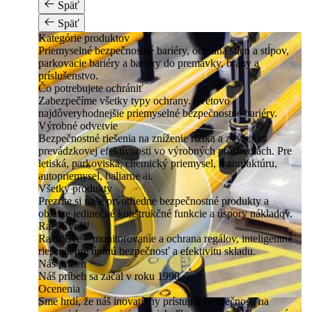
Späť
Späť
Kategórie produktov
Priemyselné bezpečnostné bariéry, ochrana stien a stĺpov,
parkovacie bariéry a bariéry do premávky, brány a
príslušenstvo.
Čo potrebujete ochrániť
Zabezpečíme všetky typy ochrany. Svetovo
najdôveryhodnejšie priemyselné bezpečnostné bariéry.
Výrobné odvetvie
Bezpečnostné riešenia na zníženie rizika a zvýšenie
prevádzkovej efektívnosti vo výrobných prostrediach. Pre
letiská, parkoviská, chemický priemysel, manufaktúru,
autopriemysel, baliarne ai.
Všetky produkty
Prezrite si naše prvotriedne bezpečnostné produkty a
objavte jedinečné konštrukčné funkcie a úspory nákladov.
RackEye™
Rack Eye – monitorovanie a ochrana regálov, inteligentné
riešenie pre úplnú bezpečnosť a efektivitu skladu.
Náš príbeh
Náš príbeh sa začal v roku 1990.
Ocenenia
Sme hrdí, že náš inovatívny prístup k bezpečnosti na