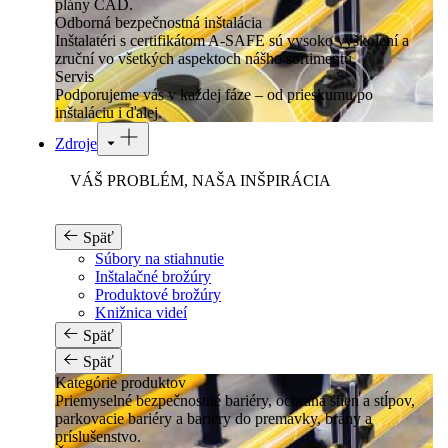
plány CAD.
Odborná bezpečnostná inštalácia
Inštalatéri s certifikátom A-SAFE sú vysoko vyškolení a
zruční vo všetkých aspektoch nášho sortimentu.
Servis
Podporujeme vás v každej fáze – od prieskumu po
inštaláciu i ďalej.
Zdroje
VÁŠ PROBLÉM, NAŠA INŠPIRÁCIA
Späť
Súbory na stiahnutie
Inštalačné brožúry
Produktové brožúry
Knižnica videí
Späť
Späť
Kategórie produktov
Priemyselné bezpečnostné bariéry, ochrana stien a stĺpov,
parkovacie bariéry a bariéry do premávky, brány a
príslušenstvo.