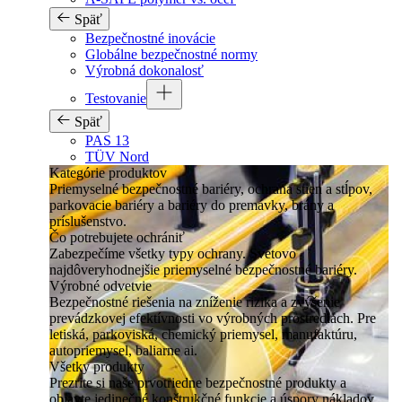
Späť
Bezpečnostné inovácie
Globálne bezpečnostné normy
Výrobná dokonalosť
Testovanie
Späť
PAS 13
TÜV Nord
Kategórie produktov
Priemyselné bezpečnostné bariéry, ochrana stien a stĺpov,
parkovacie bariéry a bariéry do premávky, brány a
príslušenstvo.
Čo potrebujete ochrániť
Zabezpečíme všetky typy ochrany. Svetovo
najdôveryhodnejšie priemyselné bezpečnostné bariéry.
Výrobné odvetvie
Bezpečnostné riešenia na zníženie rizika a zvýšenie
prevádzkovej efektívnosti vo výrobných prostrediach. Pre
letiská, parkoviská, chemický priemysel, manufaktúru,
autopriemysel, baliarne ai.
Všetky produkty
Prezrite si naše prvotriedne bezpečnostné produkty a
objavte jedinečné konštrukčné funkcie a úspory nákladov.