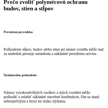
Prečo zvoliť polymérovú ochranu
budov, stien a stĺpov
Prerušená prevádzka
Poškodenie stĺpov, budov alebo stien pri náraze vozidla môže mať
za následok prestoje zariadenia a nákladné prerušenia servisu.
Štrukturálne poškodenie
Nárazy vysokozdvižných vozíkov a iných vozidiel môžu
poškodiť a oslabiť základné stavebné konštrukcie, čím sa stanú
nebezpečnými a hrozí im riziko zlyhania.