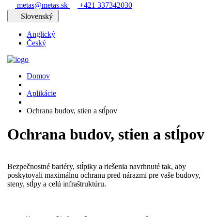
metas@metas.sk
+421 337342030
Slovenský
Anglický
Český
Domov
Aplikácie
Ochrana budov, stien a stĺpov
Ochrana budov, stien a stĺpov
Bezpečnostné bariéry, stĺpiky a riešenia navrhnuté tak, aby
poskytovali maximálnu ochranu pred nárazmi pre vaše budovy,
steny, stĺpy a celú infraštruktúru.