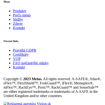
Menu
Produkty
Prečo metas
Služby
Zdroje
Kontakt
Ostatné linky
Pravidlá GDPR
Certifikáty
VOP
FAQ najčastejšie otázky
Kontakt
Copyright ©
2023 Metas.
All rights reserved. A-SAFE®, Atlas®,
eFlex™, FlexiShield™, ForkGuard™, iFlex®, Memaplex®,
mFlex™, RackEye™, Protx™, RackGuard™ and SenseSafe™
are either registered trademarks or trademarks of A-SAFE in the
United Kingdom and/or other countries.