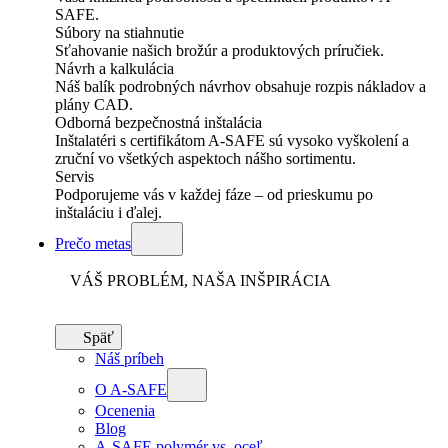
SAFE.
Súbory na stiahnutie
Sťahovanie našich brožúr a produktových príručiek.
Návrh a kalkulácia
Náš balík podrobných návrhov obsahuje rozpis nákladov a
plány CAD.
Odborná bezpečnostná inštalácia
Inštalatéri s certifikátom A-SAFE sú vysoko vyškolení a
zruční vo všetkých aspektoch nášho sortimentu.
Servis
Podporujeme vás v každej fáze – od prieskumu po
inštaláciu i ďalej.
Prečo metas
VÁŠ PROBLÉM, NAŠA INŠPIRÁCIA
Späť
Náš príbeh
O A-SAFE
Ocenenia
Blog
A-SAFE polymér vs. oceľ