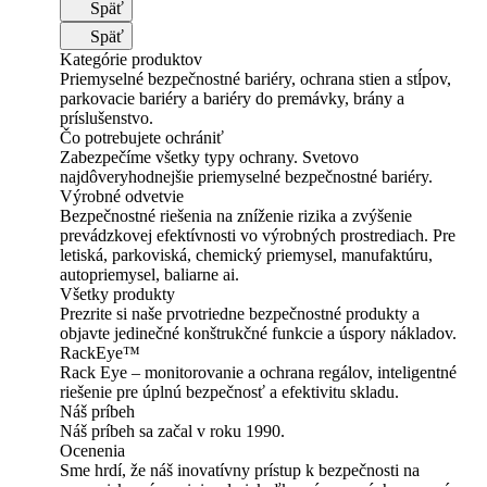
Späť
Späť
Kategórie produktov
Priemyselné bezpečnostné bariéry, ochrana stien a stĺpov,
parkovacie bariéry a bariéry do premávky, brány a
príslušenstvo.
Čo potrebujete ochrániť
Zabezpečíme všetky typy ochrany. Svetovo
najdôveryhodnejšie priemyselné bezpečnostné bariéry.
Výrobné odvetvie
Bezpečnostné riešenia na zníženie rizika a zvýšenie
prevádzkovej efektívnosti vo výrobných prostrediach. Pre
letiská, parkoviská, chemický priemysel, manufaktúru,
autopriemysel, baliarne ai.
Všetky produkty
Prezrite si naše prvotriedne bezpečnostné produkty a
objavte jedinečné konštrukčné funkcie a úspory nákladov.
RackEye™
Rack Eye – monitorovanie a ochrana regálov, inteligentné
riešenie pre úplnú bezpečnosť a efektivitu skladu.
Náš príbeh
Náš príbeh sa začal v roku 1990.
Ocenenia
Sme hrdí, že náš inovatívny prístup k bezpečnosti na