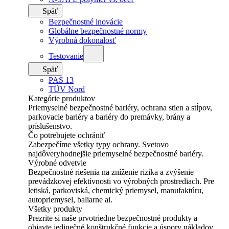
Späť
Bezpečnostné inovácie
Globálne bezpečnostné normy
Výrobná dokonalosť
Testovanie
Späť
PAS 13
TÜV Nord
Kategórie produktov
Priemyselné bezpečnostné bariéry, ochrana stien a stĺpov,
parkovacie bariéry a bariéry do premávky, brány a
príslušenstvo.
Čo potrebujete ochrániť
Zabezpečíme všetky typy ochrany. Svetovo
najdôveryhodnejšie priemyselné bezpečnostné bariéry.
Výrobné odvetvie
Bezpečnostné riešenia na zníženie rizika a zvýšenie
prevádzkovej efektívnosti vo výrobných prostrediach. Pre
letiská, parkoviská, chemický priemysel, manufaktúru,
autopriemysel, baliarne ai.
Všetky produkty
Prezrite si naše prvotriedne bezpečnostné produkty a
objavte jedinečné konštrukčné funkcie a úspory nákladov.