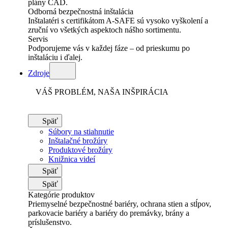
plány CAD.
Odborná bezpečnostná inštalácia
Inštalatéri s certifikátom A-SAFE sú vysoko vyškolení a
zruční vo všetkých aspektoch nášho sortimentu.
Servis
Podporujeme vás v každej fáze – od prieskumu po
inštaláciu i ďalej.
Zdroje
VÁŠ PROBLÉM, NAŠA INŠPIRÁCIA
Späť
Súbory na stiahnutie
Inštalačné brožúry
Produktové brožúry
Knižnica videí
Späť
Späť
Kategórie produktov
Priemyselné bezpečnostné bariéry, ochrana stien a stĺpov,
parkovacie bariéry a bariéry do premávky, brány a
príslušenstvo.