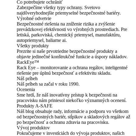
Čo potrebujete ochrániť
Zabezpečíme všetky typy ochrany. Svetovo
najdôveryhodnejšie priemyselné bezpečnostné bariéry.
Výrobné odvetvie
Bezpečnostné riešenia na zníženie rizika a zvýšenie
prevádzkovej efektívnosti vo výrobných prostrediach. Pre
letiská, parkoviská, chemický priemysel, manufaktúru,
autopriemysel, baliarne ai.
Všetky produkty
Prezrite si naše prvotriedne bezpečnostné produkty a
objavte jedinečné konštrukčné funkcie a úspory nákladov.
RackEye™
Rack Eye – monitorovanie a ochrana regálov, inteligentné
riešenie pre úplnú bezpečnosť a efektivitu skladu.
Náš príbeh
Náš príbeh sa začal v roku 1990.
Ocenenia
Sme hrdí, že náš inovatívny prístup k bezpečnosti na
pracovisku nám priniesol niekoľko významných ocenení.
Produkty A-SAFE
Náš blog obsahuje rady, informácie a podporu vo všetkom
od bezpečnostných bariér, stĺpikov a skladových regálov až
po bezpečnosť a ochranu zdravia na pracovisku.
Vývoj produktov
Pokračujeme v investíciách do vývoja produktov, našich