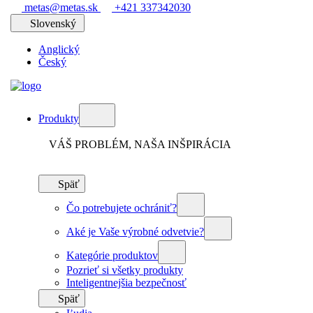
metas@metas.sk
+421 337342030
Slovenský
Anglický
Český
Produkty
VÁŠ PROBLÉM, NAŠA INŠPIRÁCIA
Späť
Čo potrebujete ochrániť?
Aké je Vaše výrobné odvetvie?
Kategórie produktov
Pozrieť si všetky produkty
Inteligentnejšia bezpečnosť
Späť