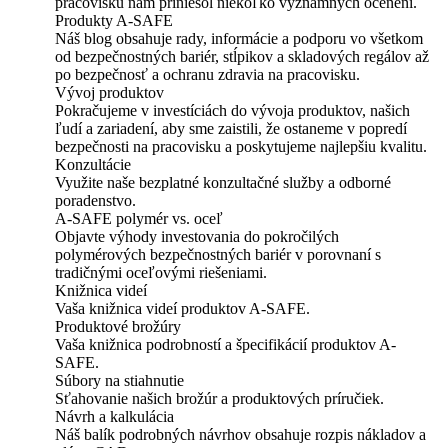
pracovisku nám priniesol niekoľko významných ocenení.
Produkty A-SAFE
Náš blog obsahuje rady, informácie a podporu vo všetkom
od bezpečnostných bariér, stĺpikov a skladových regálov až
po bezpečnosť a ochranu zdravia na pracovisku.
Vývoj produktov
Pokračujeme v investíciách do vývoja produktov, našich
ľudí a zariadení, aby sme zaistili, že ostaneme v popredí
bezpečnosti na pracovisku a poskytujeme najlepšiu kvalitu.
Konzultácie
Využite naše bezplatné konzultačné služby a odborné
poradenstvo.
A-SAFE polymér vs. oceľ
Objavte výhody investovania do pokročilých
polymérových bezpečnostných bariér v porovnaní s
tradičnými oceľovými riešeniami.
Knižnica videí
Vaša knižnica videí produktov A-SAFE.
Produktové brožúry
Vaša knižnica podrobností a špecifikácií produktov A-
SAFE.
Súbory na stiahnutie
Sťahovanie našich brožúr a produktových príručiek.
Návrh a kalkulácia
Náš balík podrobných návrhov obsahuje rozpis nákladov a