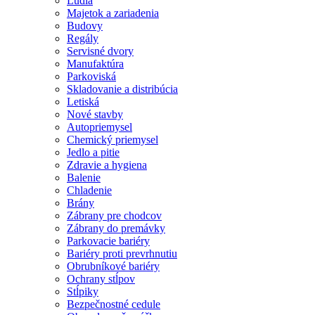
Ľudia
Majetok a zariadenia
Budovy
Regály
Servisné dvory
Manufaktúra
Parkoviská
Skladovanie a distribúcia
Letiská
Nové stavby
Autopriemysel
Chemický priemysel
Jedlo a pitie
Zdravie a hygiena
Balenie
Chladenie
Brány
Zábrany pre chodcov
Zábrany do premávky
Parkovacie bariéry
Bariéry proti prevrhnutiu
Obrubníkové bariéry
Ochrany stĺpov
Stĺpiky
Bezpečnostné cedule