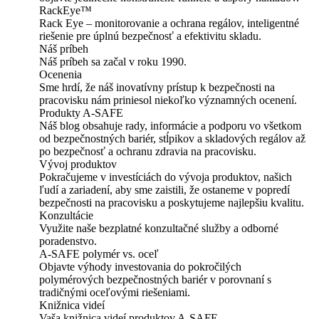
RackEye™
Rack Eye – monitorovanie a ochrana regálov, inteligentné
riešenie pre úplnú bezpečnosť a efektivitu skladu.
Náš príbeh
Náš príbeh sa začal v roku 1990.
Ocenenia
Sme hrdí, že náš inovatívny prístup k bezpečnosti na
pracovisku nám priniesol niekoľko významných ocenení.
Produkty A-SAFE
Náš blog obsahuje rady, informácie a podporu vo všetkom
od bezpečnostných bariér, stĺpikov a skladových regálov až
po bezpečnosť a ochranu zdravia na pracovisku.
Vývoj produktov
Pokračujeme v investíciách do vývoja produktov, našich
ľudí a zariadení, aby sme zaistili, že ostaneme v popredí
bezpečnosti na pracovisku a poskytujeme najlepšiu kvalitu.
Konzultácie
Využite naše bezplatné konzultačné služby a odborné
poradenstvo.
A-SAFE polymér vs. oceľ
Objavte výhody investovania do pokročilých
polymérových bezpečnostných bariér v porovnaní s
tradičnými oceľovými riešeniami.
Knižnica videí
Vaša knižnica videí produktov A-SAFE.