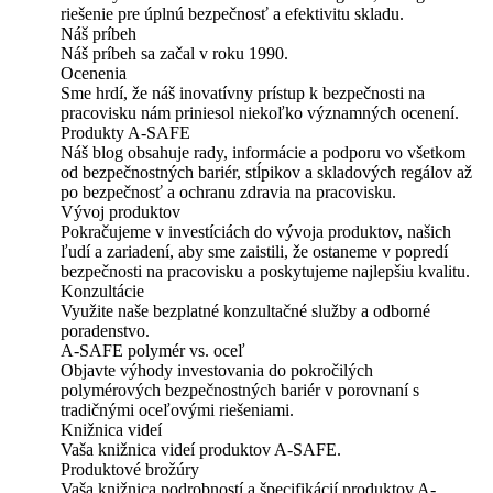
riešenie pre úplnú bezpečnosť a efektivitu skladu.
Náš príbeh
Náš príbeh sa začal v roku 1990.
Ocenenia
Sme hrdí, že náš inovatívny prístup k bezpečnosti na
pracovisku nám priniesol niekoľko významných ocenení.
Produkty A-SAFE
Náš blog obsahuje rady, informácie a podporu vo všetkom
od bezpečnostných bariér, stĺpikov a skladových regálov až
po bezpečnosť a ochranu zdravia na pracovisku.
Vývoj produktov
Pokračujeme v investíciách do vývoja produktov, našich
ľudí a zariadení, aby sme zaistili, že ostaneme v popredí
bezpečnosti na pracovisku a poskytujeme najlepšiu kvalitu.
Konzultácie
Využite naše bezplatné konzultačné služby a odborné
poradenstvo.
A-SAFE polymér vs. oceľ
Objavte výhody investovania do pokročilých
polymérových bezpečnostných bariér v porovnaní s
tradičnými oceľovými riešeniami.
Knižnica videí
Vaša knižnica videí produktov A-SAFE.
Produktové brožúry
Vaša knižnica podrobností a špecifikácií produktov A-