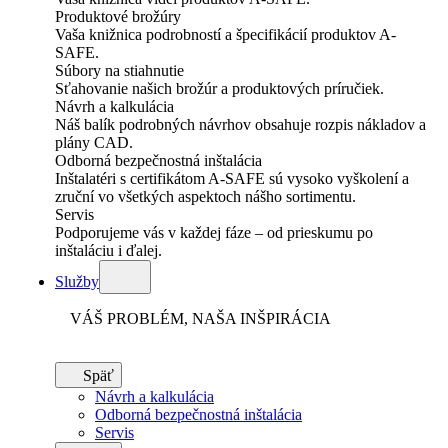
Produktové brožúry
Vaša knižnica podrobností a špecifikácií produktov A-
SAFE.
Súbory na stiahnutie
Sťahovanie našich brožúr a produktových príručiek.
Návrh a kalkulácia
Náš balík podrobných návrhov obsahuje rozpis nákladov a
plány CAD.
Odborná bezpečnostná inštalácia
Inštalatéri s certifikátom A-SAFE sú vysoko vyškolení a
zruční vo všetkých aspektoch nášho sortimentu.
Servis
Podporujeme vás v každej fáze – od prieskumu po
inštaláciu i ďalej.
Služby
VÁŠ PROBLÉM, NAŠA INŠPIRÁCIA
Späť
Návrh a kalkulácia
Odborná bezpečnostná inštalácia
Servis