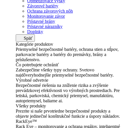
Obmedzovače výšky
Závorové bariéry
Ochrana závorových nôh
Monitorovanie závor
Prístavné brány
Prístavné nárazníky
Doplnky
Späť
Kategórie produktov
Priemyselné bezpečnostné bariéry, ochrana stien a stĺpov,
parkovacie bariéry a bariéry do premávky, brány a
príslušenstvo.
Čo potrebujete ochrániť
Zabezpečíme všetky typy ochrany. Svetovo
najdôveryhodnejšie priemyselné bezpečnostné bariéry.
Výrobné odvetvie
Bezpečnostné riešenia na zníženie rizika a zvýšenie
prevádzkovej efektívnosti vo výrobných prostrediach. Pre
letiská, parkoviská, chemický priemysel, manufaktúru,
autopriemysel, baliarne ai.
Všetky produkty
Prezrite si naše prvotriedne bezpečnostné produkty a
objavte jedinečné konštrukčné funkcie a úspory nákladov.
RackEye™
Rack Eye – monitorovanie a ochrana regálov, inteligentné