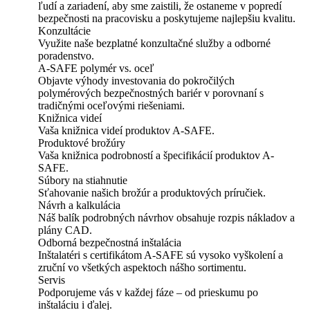
ľudí a zariadení, aby sme zaistili, že ostaneme v popredí
bezpečnosti na pracovisku a poskytujeme najlepšiu kvalitu.
Konzultácie
Využite naše bezplatné konzultačné služby a odborné
poradenstvo.
A-SAFE polymér vs. oceľ
Objavte výhody investovania do pokročilých
polymérových bezpečnostných bariér v porovnaní s
tradičnými oceľovými riešeniami.
Knižnica videí
Vaša knižnica videí produktov A-SAFE.
Produktové brožúry
Vaša knižnica podrobností a špecifikácií produktov A-
SAFE.
Súbory na stiahnutie
Sťahovanie našich brožúr a produktových príručiek.
Návrh a kalkulácia
Náš balík podrobných návrhov obsahuje rozpis nákladov a
plány CAD.
Odborná bezpečnostná inštalácia
Inštalatéri s certifikátom A-SAFE sú vysoko vyškolení a
zruční vo všetkých aspektoch nášho sortimentu.
Servis
Podporujeme vás v každej fáze – od prieskumu po
inštaláciu i ďalej.