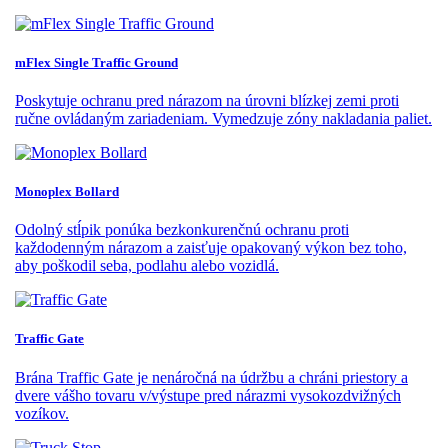
mFlex Single Traffic Ground
Poskytuje ochranu pred nárazom na úrovni blízkej zemi proti
ručne ovládaným zariadeniam. Vymedzuje zóny nakladania paliet.
Monoplex Bollard
Odolný stĺpik ponúka bezkonkurenčnú ochranu proti
každodenným nárazom a zaisťuje opakovaný výkon bez toho,
aby poškodil seba, podlahu alebo vozidlá.
Traffic Gate
Brána Traffic Gate je nenáročná na údržbu a chráni priestory a
dvere vášho tovaru v/výstupe pred nárazmi vysokozdvižných
vozíkov.