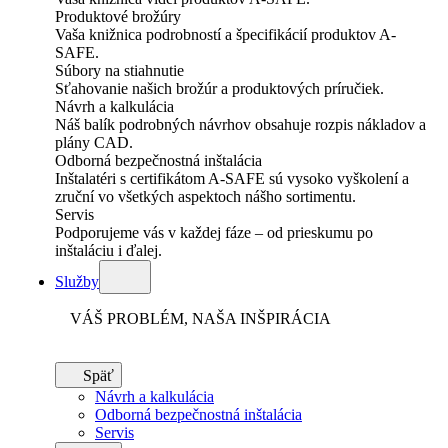
Produktové brožúry
Vaša knižnica podrobností a špecifikácií produktov A-
SAFE.
Súbory na stiahnutie
Sťahovanie našich brožúr a produktových príručiek.
Návrh a kalkulácia
Náš balík podrobných návrhov obsahuje rozpis nákladov a
plány CAD.
Odborná bezpečnostná inštalácia
Inštalatéri s certifikátom A-SAFE sú vysoko vyškolení a
zruční vo všetkých aspektoch nášho sortimentu.
Servis
Podporujeme vás v každej fáze – od prieskumu po
inštaláciu i ďalej.
Služby
VÁŠ PROBLÉM, NAŠA INŠPIRÁCIA
Späť
Návrh a kalkulácia
Odborná bezpečnostná inštalácia
Servis