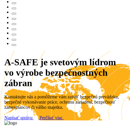
A-SAFE je svetovým lídrom
vo výrobe bezpečnostných
zábran
Kontaktujte nás a pomôžeme vám zaistiť bezpečnú prevádzku,
bezpečné vykonávanie práce, ochranu zariadení, bezpečnosť
zamestnancov či vášho majetku.
Napísať správu
Prečítať viac