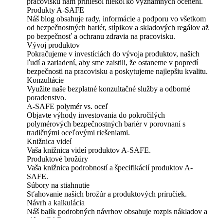
pracovisku nám priniesol niekoľko významných ocenení.
Produkty A-SAFE
Náš blog obsahuje rady, informácie a podporu vo všetkom
od bezpečnostných bariér, stĺpikov a skladových regálov až
po bezpečnosť a ochranu zdravia na pracovisku.
Vývoj produktov
Pokračujeme v investíciách do vývoja produktov, našich
ľudí a zariadení, aby sme zaistili, že ostaneme v popredí
bezpečnosti na pracovisku a poskytujeme najlepšiu kvalitu.
Konzultácie
Využite naše bezplatné konzultačné služby a odborné
poradenstvo.
A-SAFE polymér vs. oceľ
Objavte výhody investovania do pokročilých
polymérových bezpečnostných bariér v porovnaní s
tradičnými oceľovými riešeniami.
Knižnica videí
Vaša knižnica videí produktov A-SAFE.
Produktové brožúry
Vaša knižnica podrobností a špecifikácií produktov A-
SAFE.
Súbory na stiahnutie
Sťahovanie našich brožúr a produktových príručiek.
Návrh a kalkulácia
Náš balík podrobných návrhov obsahuje rozpis nákladov a