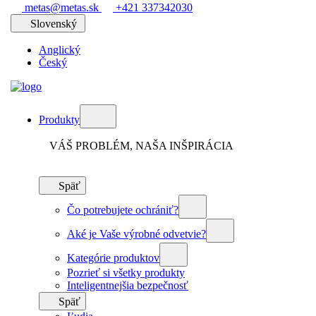
metas@metas.sk
+421 337342030
Slovenský
Anglický
Český
Produkty
VÁŠ PROBLÉM, NAŠA INŠPIRÁCIA
Späť
Čo potrebujete ochrániť?
Aké je Vaše výrobné odvetvie?
Kategórie produktov
Pozrieť si všetky produkty
Inteligentnejšia bezpečnosť
Späť