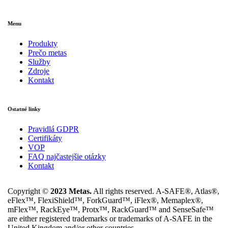
Menu
Produkty
Prečo metas
Služby
Zdroje
Kontakt
Ostatné linky
Pravidlá GDPR
Certifikáty
VOP
FAQ najčastejšie otázky
Kontakt
Copyright ©
2023 Metas.
All rights reserved. A-SAFE®, Atlas®,
eFlex™, FlexiShield™, ForkGuard™, iFlex®, Memaplex®,
mFlex™, RackEye™, Protx™, RackGuard™ and SenseSafe™
are either registered trademarks or trademarks of A-SAFE in the
United Kingdom and/or other countries.