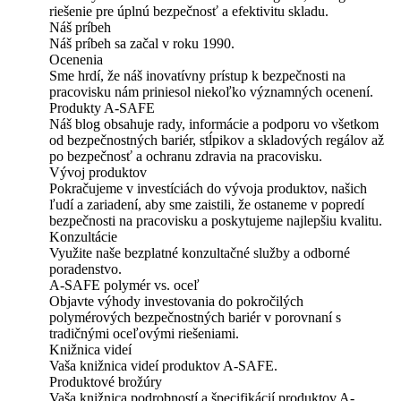
riešenie pre úplnú bezpečnosť a efektivitu skladu.
Náš príbeh
Náš príbeh sa začal v roku 1990.
Ocenenia
Sme hrdí, že náš inovatívny prístup k bezpečnosti na
pracovisku nám priniesol niekoľko významných ocenení.
Produkty A-SAFE
Náš blog obsahuje rady, informácie a podporu vo všetkom
od bezpečnostných bariér, stĺpikov a skladových regálov až
po bezpečnosť a ochranu zdravia na pracovisku.
Vývoj produktov
Pokračujeme v investíciách do vývoja produktov, našich
ľudí a zariadení, aby sme zaistili, že ostaneme v popredí
bezpečnosti na pracovisku a poskytujeme najlepšiu kvalitu.
Konzultácie
Využite naše bezplatné konzultačné služby a odborné
poradenstvo.
A-SAFE polymér vs. oceľ
Objavte výhody investovania do pokročilých
polymérových bezpečnostných bariér v porovnaní s
tradičnými oceľovými riešeniami.
Knižnica videí
Vaša knižnica videí produktov A-SAFE.
Produktové brožúry
Vaša knižnica podrobností a špecifikácií produktov A-