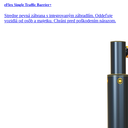
eFlex Single Traffic Barrier+
Stredne pevná zábrana s integrovaným zábradlím. Oddeľuje
vozidlá od osôb a majetku. Chráni pred poškodením nárazom.