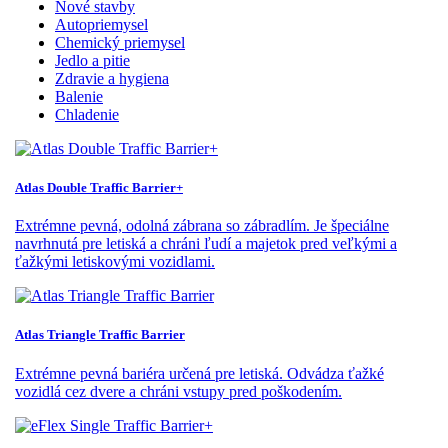
Nové stavby
Autopriemysel
Chemický priemysel
Jedlo a pitie
Zdravie a hygiena
Balenie
Chladenie
Atlas Double Traffic Barrier+
Extrémne pevná, odolná zábrana so zábradlím. Je špeciálne
navrhnutá pre letiská a chráni ľudí a majetok pred veľkými a
ťažkými letiskovými vozidlami.
Atlas Triangle Traffic Barrier
Extrémne pevná bariéra určená pre letiská. Odvádza ťažké
vozidlá cez dvere a chráni vstupy pred poškodením.