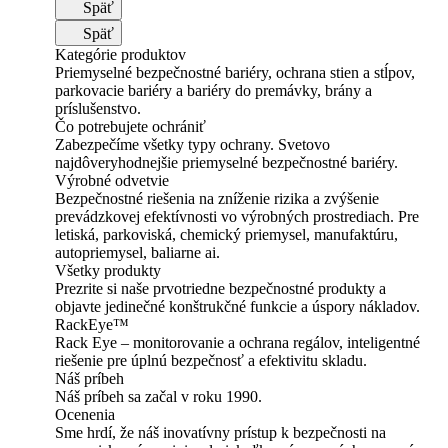
Späť
Späť
Kategórie produktov
Priemyselné bezpečnostné bariéry, ochrana stien a stĺpov,
parkovacie bariéry a bariéry do premávky, brány a
príslušenstvo.
Čo potrebujete ochrániť
Zabezpečíme všetky typy ochrany. Svetovo
najdôveryhodnejšie priemyselné bezpečnostné bariéry.
Výrobné odvetvie
Bezpečnostné riešenia na zníženie rizika a zvýšenie
prevádzkovej efektívnosti vo výrobných prostrediach. Pre
letiská, parkoviská, chemický priemysel, manufaktúru,
autopriemysel, baliarne ai.
Všetky produkty
Prezrite si naše prvotriedne bezpečnostné produkty a
objavte jedinečné konštrukčné funkcie a úspory nákladov.
RackEye™
Rack Eye – monitorovanie a ochrana regálov, inteligentné
riešenie pre úplnú bezpečnosť a efektivitu skladu.
Náš príbeh
Náš príbeh sa začal v roku 1990.
Ocenenia
Sme hrdí, že náš inovatívny prístup k bezpečnosti na