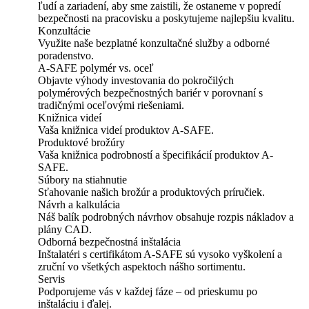
ľudí a zariadení, aby sme zaistili, že ostaneme v popredí
bezpečnosti na pracovisku a poskytujeme najlepšiu kvalitu.
Konzultácie
Využite naše bezplatné konzultačné služby a odborné
poradenstvo.
A-SAFE polymér vs. oceľ
Objavte výhody investovania do pokročilých
polymérových bezpečnostných bariér v porovnaní s
tradičnými oceľovými riešeniami.
Knižnica videí
Vaša knižnica videí produktov A-SAFE.
Produktové brožúry
Vaša knižnica podrobností a špecifikácií produktov A-
SAFE.
Súbory na stiahnutie
Sťahovanie našich brožúr a produktových príručiek.
Návrh a kalkulácia
Náš balík podrobných návrhov obsahuje rozpis nákladov a
plány CAD.
Odborná bezpečnostná inštalácia
Inštalatéri s certifikátom A-SAFE sú vysoko vyškolení a
zruční vo všetkých aspektoch nášho sortimentu.
Servis
Podporujeme vás v každej fáze – od prieskumu po
inštaláciu i ďalej.