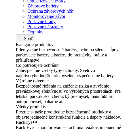
Obmedzovače výšky
Závorové bariéry
Ochrana závorových nôh
Monitorovanie závor
Prístavné brány
Prístavné nárazníky
Doplnky
Späť
Kategórie produktov
Priemyselné bezpečnostné bariéry, ochrana stien a stĺpov,
parkovacie bariéry a bariéry do premávky, brány a
príslušenstvo.
Čo potrebujete ochrániť
Zabezpečíme všetky typy ochrany. Svetovo
najdôveryhodnejšie priemyselné bezpečnostné bariéry.
Výrobné odvetvie
Bezpečnostné riešenia na zníženie rizika a zvýšenie
prevádzkovej efektívnosti vo výrobných prostrediach. Pre
letiská, parkoviská, chemický priemysel, manufaktúru,
autopriemysel, baliarne ai.
Všetky produkty
Prezrite si naše prvotriedne bezpečnostné produkty a
objavte jedinečné konštrukčné funkcie a úspory nákladov.
RackEye™
Rack Eye – monitorovanie a ochrana regálov, inteligentné