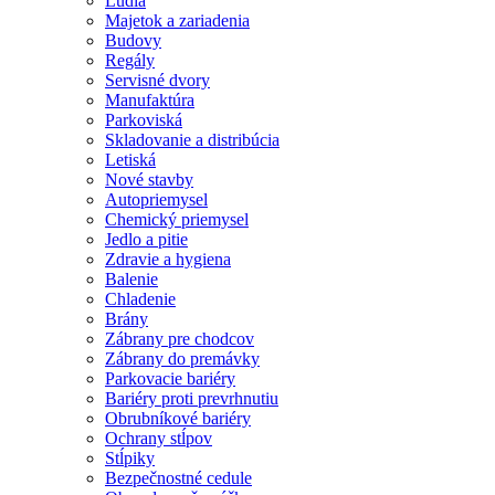
Ľudia
Majetok a zariadenia
Budovy
Regály
Servisné dvory
Manufaktúra
Parkoviská
Skladovanie a distribúcia
Letiská
Nové stavby
Autopriemysel
Chemický priemysel
Jedlo a pitie
Zdravie a hygiena
Balenie
Chladenie
Brány
Zábrany pre chodcov
Zábrany do premávky
Parkovacie bariéry
Bariéry proti prevrhnutiu
Obrubníkové bariéry
Ochrany stĺpov
Stĺpiky
Bezpečnostné cedule