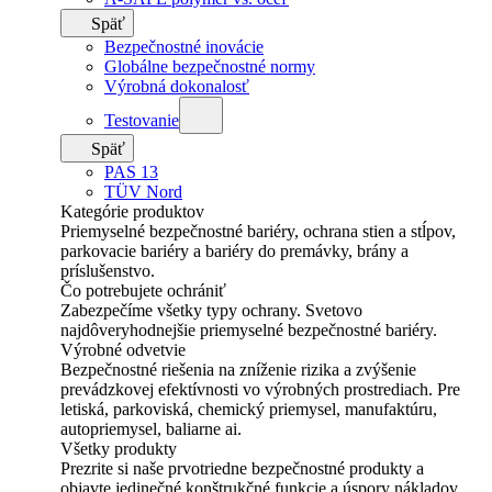
Späť
Bezpečnostné inovácie
Globálne bezpečnostné normy
Výrobná dokonalosť
Testovanie
Späť
PAS 13
TÜV Nord
Kategórie produktov
Priemyselné bezpečnostné bariéry, ochrana stien a stĺpov,
parkovacie bariéry a bariéry do premávky, brány a
príslušenstvo.
Čo potrebujete ochrániť
Zabezpečíme všetky typy ochrany. Svetovo
najdôveryhodnejšie priemyselné bezpečnostné bariéry.
Výrobné odvetvie
Bezpečnostné riešenia na zníženie rizika a zvýšenie
prevádzkovej efektívnosti vo výrobných prostrediach. Pre
letiská, parkoviská, chemický priemysel, manufaktúru,
autopriemysel, baliarne ai.
Všetky produkty
Prezrite si naše prvotriedne bezpečnostné produkty a
objavte jedinečné konštrukčné funkcie a úspory nákladov.