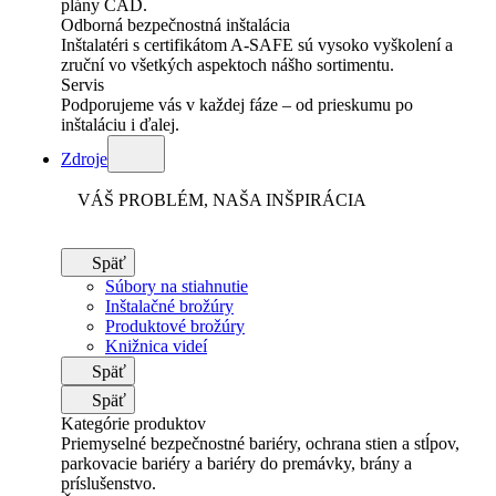
plány CAD.
Odborná bezpečnostná inštalácia
Inštalatéri s certifikátom A-SAFE sú vysoko vyškolení a
zruční vo všetkých aspektoch nášho sortimentu.
Servis
Podporujeme vás v každej fáze – od prieskumu po
inštaláciu i ďalej.
Zdroje
VÁŠ PROBLÉM, NAŠA INŠPIRÁCIA
Späť
Súbory na stiahnutie
Inštalačné brožúry
Produktové brožúry
Knižnica videí
Späť
Späť
Kategórie produktov
Priemyselné bezpečnostné bariéry, ochrana stien a stĺpov,
parkovacie bariéry a bariéry do premávky, brány a
príslušenstvo.