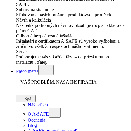
SAFE.
Súbory na stiahnutie
Sťahovanie našich brožúr a produktových príručiek.
Návrh a kalkulácia
Náš balík podrobných návrhov obsahuje rozpis nákladov a
plány CAD.
Odborná bezpečnostná inštalácia
Inštalatéri s certifikátom A-SAFE sú vysoko vyškolení a
zruční vo všetkých aspektoch nášho sortimentu.
Servis
Podporujeme vás v každej fáze – od prieskumu po
inštaláciu i ďalej.
Prečo metas
VÁŠ PROBLÉM, NAŠA INŠPIRÁCIA
Späť
Náš príbeh
O A-SAFE
Ocenenia
Blog
A-SAFE polymér vs. oceľ