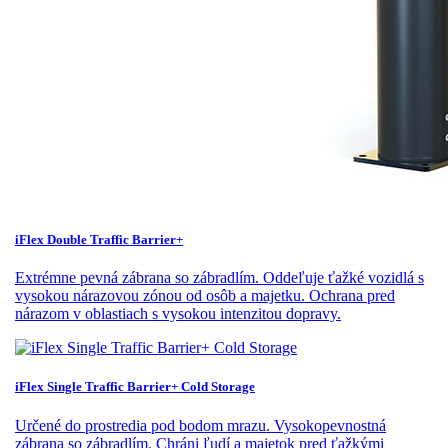
iFlex Double Traffic Barrier+
Extrémne pevná zábrana so zábradlím. Oddeľuje ťažké vozidlá s
vysokou nárazovou zónou od osôb a majetku. Ochrana pred
nárazom v oblastiach s vysokou intenzitou dopravy.
iFlex Single Traffic Barrier+ Cold Storage
Určené do prostredia pod bodom mrazu. Vysokopevnostná
zábrana so zábradlím. Chráni ľudí a majetok pred ťažkými