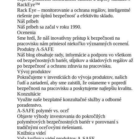
RackEye™
Rack Eye – monitorovanie a ochrana regálov, inteligentné
riešenie pre úplnú bezpečnosť a efektivitu skladu.
Náš príbeh
Náš príbeh sa začal v roku 1990.
Ocenenia
Sme hrdí, že náš inovatívny prístup k bezpečnosti na
pracovisku nám priniesol niekoľko významných ocenení.
Produkty A-SAFE
Náš blog obsahuje rady, informácie a podporu vo všetkom
od bezpečnostných bariér, stĺpikov a skladových regálov až
po bezpečnosť a ochranu zdravia na pracovisku.
Vývoj produktov
Pokračujeme v investíciách do vývoja produktov, našich
ľudí a zariadení, aby sme zaistili, že ostaneme v popredí
bezpečnosti na pracovisku a poskytujeme najlepšiu kvalitu.
Konzultácie
Využite naše bezplatné konzultačné služby a odborné
poradenstvo.
A-SAFE polymér vs. oceľ
Objavte výhody investovania do pokročilých
polymérových bezpečnostných bariér v porovnaní s
tradičnými oceľovými riešeniami.
Knižnica videí
Vaša knižnica videí produktov A-SAFE.