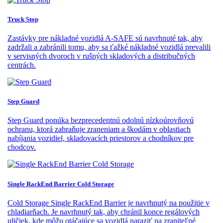
Truck Stop
Zastávky pre nákladné vozidlá A-SAFE sú navrhnuté tak, aby
zadržali a zabránili tomu, aby sa ťažké nákladné vozidlá prevalili
v servisných dvoroch v rušných skladových a distribučných
centrách.
Step Guard
Step Guard ponúka bezprecedentnú odolnú nízkoúrovňovú
ochranu, ktorá zabraňuje zraneniam a škodám v oblastiach
nabíjania vozidiel, skladovacích priestorov a chodníkov pre
chodcov.
Single RackEnd Barrier Cold Storage
Cold Storage Single RackEnd Barrier je navrhnutý na použitie v
chladiarňach. Je navrhnutý tak, aby chránil konce regálových
uličiek, kde môžu otáčajúce sa vozidlá naraziť na zraniteľné