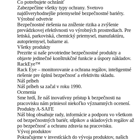
Čo potrebujete ochrániť
Zabezpečíme všetky typy ochrany. Svetovo
najdôveryhodnejšie priemyselné bezpečnostné bariéry.
Výrobné odvetvie
Bezpečnostné riešenia na zníženie rizika a zvýšenie
prevádzkovej efektívnosti vo výrobných prostrediach. Pre
letiská, parkoviská, chemický priemysel, manufaktúru,
autopriemysel, baliarne ai.
Všetky produkty
Prezrite si naše prvotriedne bezpečnostné produkty a
objavte jedinečné konštrukčné funkcie a úspory nákladov.
RackEye™
Rack Eye – monitorovanie a ochrana regálov, inteligentné
riešenie pre úplnú bezpečnosť a efektivitu skladu.
Náš príbeh
Náš príbeh sa začal v roku 1990.
Ocenenia
Sme hrdí, že náš inovatívny prístup k bezpečnosti na
pracovisku nám priniesol niekoľko významných ocenení.
Produkty A-SAFE
Náš blog obsahuje rady, informácie a podporu vo všetkom
od bezpečnostných bariér, stĺpikov a skladových regálov až
po bezpečnosť a ochranu zdravia na pracovisku.
Vývoj produktov
Pokračujeme v investíciách do vývoja produktov, našich