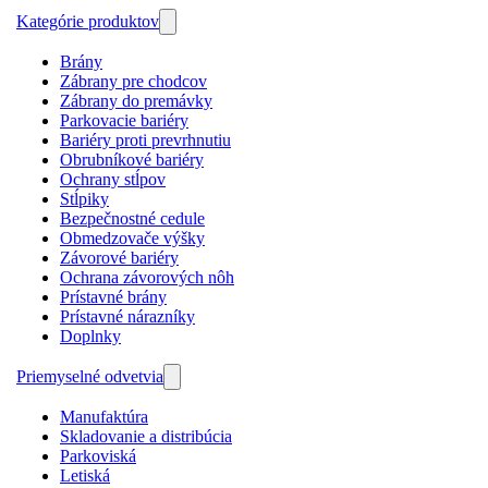
Kategórie produktov
Brány
Zábrany pre chodcov
Zábrany do premávky
Parkovacie bariéry
Bariéry proti prevrhnutiu
Obrubníkové bariéry
Ochrany stĺpov
Stĺpiky
Bezpečnostné cedule
Obmedzovače výšky
Závorové bariéry
Ochrana závorových nôh
Prístavné brány
Prístavné nárazníky
Doplnky
Priemyselné odvetvia
Manufaktúra
Skladovanie a distribúcia
Parkoviská
Letiská