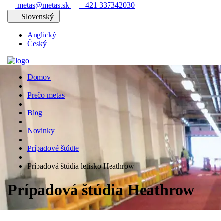
metas@metas.sk
+421 337342030
Slovenský
Anglický
Český
Domov
Prečo metas
Blog
Novinky
Prípadové štúdie
Prípadová štúdia letisko Heathrow
Prípadová štúdia Heathrow