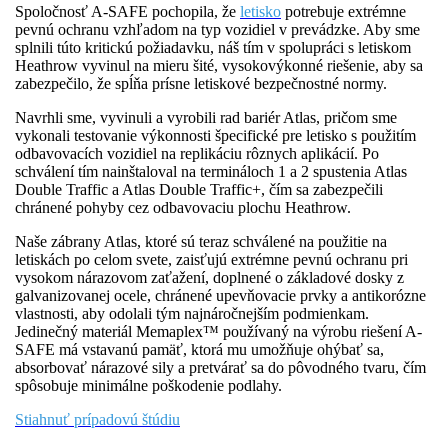
Spoločnosť A-SAFE pochopila, že
letisko
potrebuje extrémne
pevnú ochranu vzhľadom na typ vozidiel v prevádzke. Aby sme
splnili túto kritickú požiadavku, náš tím v spolupráci s letiskom
Heathrow vyvinul na mieru šité, vysokovýkonné riešenie, aby sa
zabezpečilo, že spĺňa prísne letiskové bezpečnostné normy.
Navrhli sme, vyvinuli a vyrobili rad bariér Atlas, pričom sme
vykonali testovanie výkonnosti špecifické pre letisko s použitím
odbavovacích vozidiel na replikáciu rôznych aplikácií. Po
schválení tím nainštaloval na termináloch 1 a 2 spustenia Atlas
Double Traffic a Atlas Double Traffic+, čím sa zabezpečili
chránené pohyby cez odbavovaciu plochu Heathrow.
Naše zábrany Atlas, ktoré sú teraz schválené na použitie na
letiskách po celom svete, zaisťujú extrémne pevnú ochranu pri
vysokom nárazovom zaťažení, doplnené o základové dosky z
galvanizovanej ocele, chránené upevňovacie prvky a antikorózne
vlastnosti, aby odolali tým najnáročnejším podmienkam.
Jedinečný materiál Memaplex™ používaný na výrobu riešení A-
SAFE má vstavanú pamäť, ktorá mu umožňuje ohýbať sa,
absorbovať nárazové sily a pretvárať sa do pôvodného tvaru, čím
spôsobuje minimálne poškodenie podlahy.
Stiahnuť prípadovú štúdiu