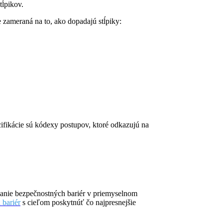
tĺpikov.
 zameraná na to, ako dopadajú stĺpiky:
cifikácie sú kódexy postupov, ktoré odkazujú na
vanie bezpečnostných bariér v priemyselnom
 bariér
s cieľom poskytnúť čo najpresnejšie