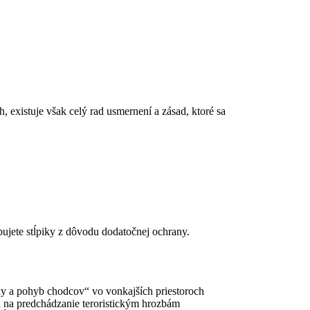
, existuje však celý rad usmernení a zásad, ktoré sa
ebujete stĺpiky z dôvodu dodatočnej ochrany.
ky a pohyb chodcov“ vo vonkajších priestoroch
ú na predchádzanie teroristickým hrozbám