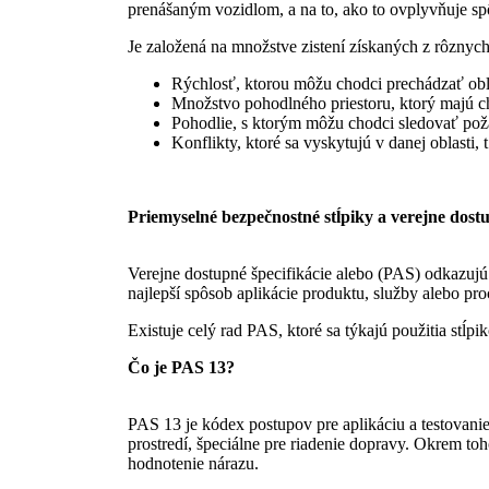
prenášaným vozidlom, a na to, ako to ovplyvňuje sp
Je založená na množstve zistení získaných z rôznych
Rýchlosť, ktorou môžu chodci prechádzať ob
Množstvo pohodlného priestoru, ktorý majú c
Pohodlie, s ktorým môžu chodci sledovať pož
Konflikty, ktoré sa vyskytujú v danej oblasti
Priemyselné bezpečnostné stĺpiky a verejne dostu
Verejne dostupné špecifikácie alebo (PAS) odkazujú 
najlepší spôsob aplikácie produktu, služby alebo pro
Existuje celý rad PAS, ktoré sa týkajú použitia stĺpik
Čo je PAS 13?
PAS 13 je kódex postupov pre aplikáciu a testovani
prostredí, špeciálne pre riadenie dopravy. Okrem to
hodnotenie nárazu.