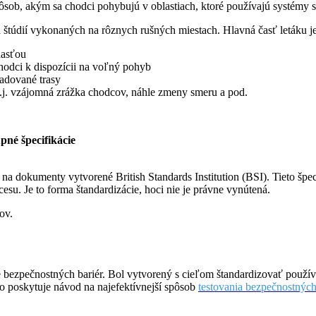
ôsob, akým sa chodci pohybujú v oblastiach, ktoré používajú systémy s
 štúdií vykonaných na rôznych rušných miestach. Hlavná časť letáku je
lasťou
hodci k dispozícii na voľný pohyb
adované trasy
, t.j. vzájomná zrážka chodcov, náhle zmeny smeru a pod.
pné špecifikácie
na dokumenty vytvorené British Standards Institution (BSI). Tieto špe
cesu. Je to forma štandardizácie, hoci nie je právne vynútená.
ov.
e bezpečnostných bariér. Bol vytvorený s cieľom štandardizovať použí
ho poskytuje návod na najefektívnejší spôsob
testovania bezpečnostných