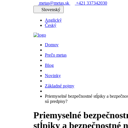
metas@metas.sk
+421 337342030
Slovenský
Anglický
Český
Domov
Prečo metas
Blog
Novinky
Základné pojmy
Priemyselné bezpečnostné stĺpiky a bezpečno
sú predpisy?
Priemyselné bezpečnost
stĺpiky a bezpečnostné 