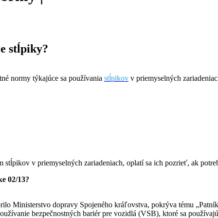
e stĺpiky?
stné normy týkajúce sa používania
stĺpikov
v priemyselných zariadeniach
 stĺpikov v priemyselných zariadeniach, oplatí sa ich pozrieť, ak potr
ke 02/13?
orilo Ministerstvo dopravy Spojeného kráľovstva, pokrýva tému „Patní
užívanie bezpečnostných bariér pre vozidlá (VSB), ktoré sa používaj