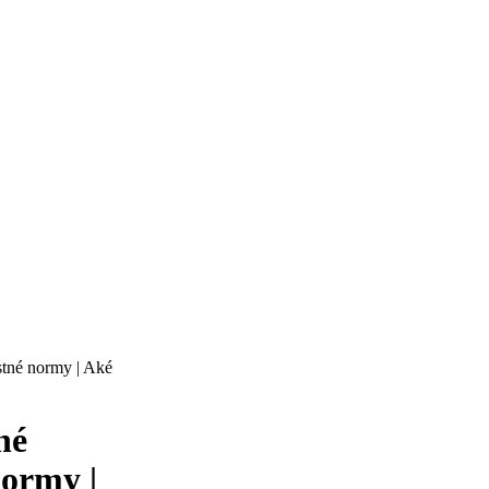
stné normy | Aké
né
normy |