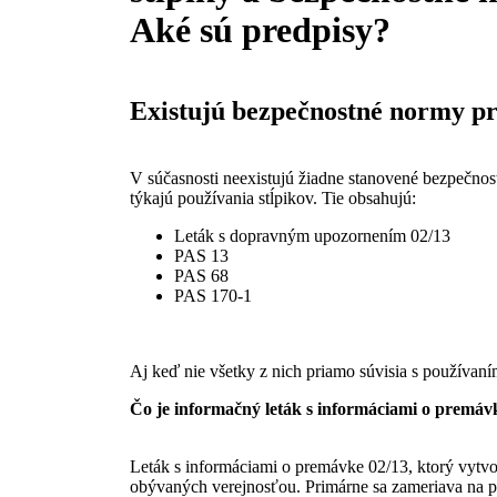
Aké sú predpisy?
Existujú bezpečnostné normy pr
V súčasnosti neexistujú žiadne stanovené bezpečno
týkajú používania stĺpikov. Tie obsahujú:
Leták s dopravným upozornením 02/13
PAS 13
PAS 68
PAS 170-1
Aj keď nie všetky z nich priamo súvisia s používaním
Čo je informačný leták s informáciami o premáv
Leták s informáciami o premávke 02/13, ktorý vytv
obývaných verejnosťou. Primárne sa zameriava na po