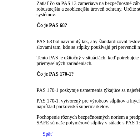
Zatiaľ čo sa PAS 13 zameriava na bezpečnostné zábra
robustnejšiu a zaoblenejšiu úroveň ochrany. Určite 
systémov.
Čo je PAS 68?
PAS 68 bol navrhnutý tak, aby štandardizoval testov
slovami tam, kde sa stĺpiky používajú pri prevencii n
Tento PAS je užitočný v situáciách, keď potrebujet
priemyselných zariadeniach.
Čo je PAS 170-1?
PAS 170-1 poskytuje usmernenia týkajúce sa najefekt
PAS 170-1, vytvorený pre výrobcov stĺpikov a iných 
napríklad parkoviská supermarketov.
Pochopenie rôznych bezpečnostných noriem a predpi
SAFE sú naše polymérové ​​stĺpiky v súlade s PAS 13
Späť