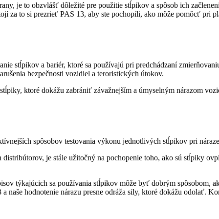
ny, je to obzvlášť dôležité pre použitie stĺpikov a spôsob ich začlene
stojí za to si prezrieť PAS 13, aby ste pochopili, ako môže pomôcť pri 
anie stĺpikov a bariér, ktoré sa používajú pri predchádzaní zmierňova
arušenia bezpečnosti vozidiel a teroristických útokov.
e stĺpiky, ktoré dokážu zabrániť závažnejším a úmyselným nárazom voz
ívnejších spôsobov testovania výkonu jednotlivých stĺpikov pri náraze
distribútorov, je stále užitočný na pochopenie toho, ako sú stĺpiky ov
sov týkajúcich sa používania stĺpikov môže byť dobrým spôsobom, ako
 a naše hodnotenie nárazu presne odráža sily, ktoré dokážu odolať. Kont