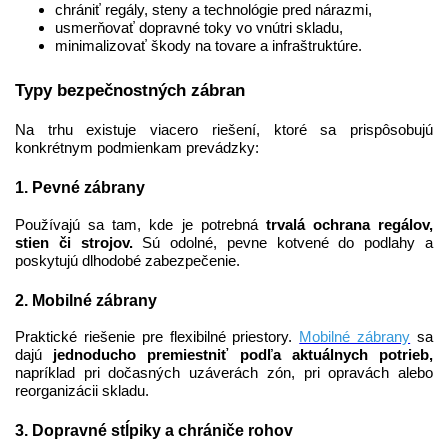
chrániť regály, steny a technológie pred nárazmi,
usmerňovať dopravné toky vo vnútri skladu,
minimalizovať škody na tovare a infraštruktúre.
Typy bezpečnostných zábran
Na trhu existuje viacero riešení, ktoré sa prispôsobujú
konkrétnym podmienkam prevádzky:
1. Pevné zábrany
Používajú sa tam, kde je potrebná
trvalá ochrana regálov,
stien či strojov.
Sú odolné, pevne kotvené do podlahy a
poskytujú dlhodobé zabezpečenie.
2. Mobilné zábrany
Praktické riešenie pre flexibilné priestory.
Mobilné zábrany
sa
dajú
jednoducho premiestniť podľa aktuálnych potrieb,
napríklad pri dočasných uzáverách zón, pri opravách alebo
reorganizácii skladu.
3. Dopravné stĺpiky a chrániče rohov