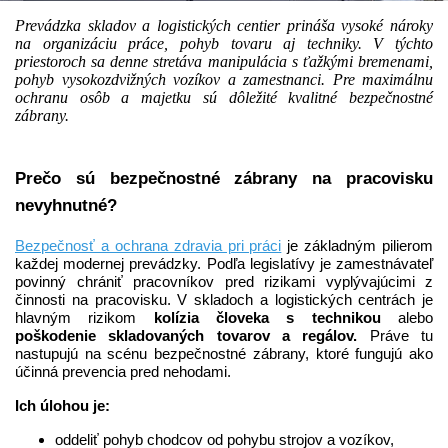
Prevádzka skladov a logistických centier prináša vysoké nároky
na organizáciu práce, pohyb tovaru aj techniky. V týchto
priestoroch sa denne stretáva manipulácia s ťažkými bremenami,
pohyb vysokozdvižných vozíkov a zamestnanci. Pre maximálnu
ochranu osôb a majetku sú dôležité kvalitné bezpečnostné
zábrany.
Prečo sú bezpečnostné zábrany na pracovisku
nevyhnutné?
Bezpečnosť a ochrana zdravia pri práci
je základným pilierom
každej modernej prevádzky. Podľa legislatívy je zamestnávateľ
povinný chrániť pracovníkov pred rizikami vyplývajúcimi z
činnosti na pracovisku. V skladoch a logistických centrách je
hlavným rizikom
kolízia človeka s technikou
alebo
poškodenie skladovaných tovarov a regálov.
Práve tu
nastupujú na scénu bezpečnostné zábrany, ktoré fungujú ako
účinná prevencia pred nehodami.
Ich úlohou je:
oddeliť pohyb chodcov od pohybu strojov a vozíkov,