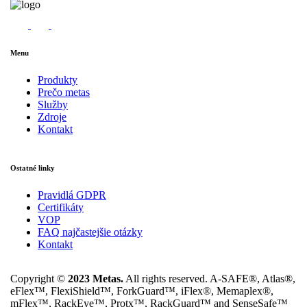
Menu
Produkty
Prečo metas
Služby
Zdroje
Kontakt
Ostatné linky
Pravidlá GDPR
Certifikáty
VOP
FAQ najčastejšie otázky
Kontakt
Copyright ©
2023 Metas.
All rights reserved. A-SAFE®, Atlas®,
eFlex™, FlexiShield™, ForkGuard™, iFlex®, Memaplex®,
mFlex™, RackEye™, Protx™, RackGuard™ and SenseSafe™