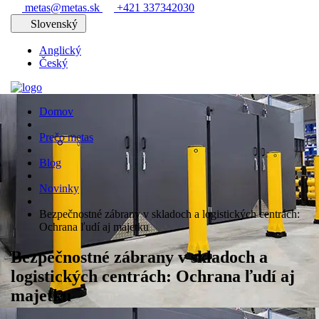
metas@metas.sk
+421 337342030
Slovenský
Anglický
Český
Domov
Prečo metas
Blog
Novinky
Bezpečnostné zábrany v skladoch a logistických centrách:
Ochrana ľudí aj majetku
Bezpečnostné zábrany v skladoch a
logistických centrách: Ochrana ľudí aj
majetku