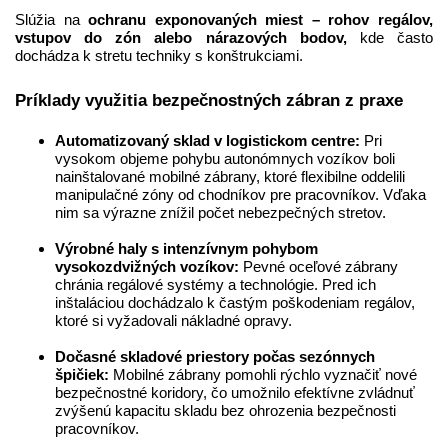
Slúžia na
ochranu exponovaných miest – rohov regálov,
vstupov do zón alebo nárazových bodov,
kde často
dochádza k stretu techniky s konštrukciami.
Príklady využitia bezpečnostných zábran z praxe
Automatizovaný sklad v logistickom centre:
Pri
vysokom objeme pohybu autonómnych vozíkov boli
nainštalované mobilné zábrany, ktoré flexibilne oddelili
manipulačné zóny od chodníkov pre pracovníkov. Vďaka
nim sa výrazne znížil počet nebezpečných stretov.
Výrobné haly s intenzívnym pohybom
vysokozdvižných vozíkov:
Pevné oceľové zábrany
chránia regálové systémy a technológie. Pred ich
inštaláciou dochádzalo k častým poškodeniam regálov,
ktoré si vyžadovali nákladné opravy.
Dočasné skladové priestory počas sezónnych
špičiek:
Mobilné zábrany pomohli rýchlo vyznačiť nové
bezpečnostné koridory, čo umožnilo efektívne zvládnuť
zvýšenú kapacitu skladu bez ohrozenia bezpečnosti
pracovníkov.