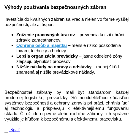
Výhody používania bezpečnostných zábran
Investícia do kvalitných zábran sa vracia nielen vo forme vyššej
bezpečnosti, ale aj úspor:
Zníženie pracovných úrazov
– prevencia kolízií chráni
zdravie zamestnancov.
Ochrana osôb a majetku
– menšie riziko poškodenia
tovaru, techniky a budovy.
Lepšia organizácia prevádzky
– jasne oddelené zóny
zlepšujú plynulosť procesov.
Nižšie náklady na opravy a odstávky
– menej škôd
znamená aj nižšie prevádzkové náklady.
Bezpečnostné zábrany by mali byť štandardom každej
modernej logistickej prevádzky. Sú neoddeliteľnou súčasťou
systémov bezpečnosti a ochrany zdravia pri práci, chránia ľudí
aj technológiu a prispievajú k efektívnejšiemu fungovaniu
skladu. Či už ide o pevné alebo mobilné zábrany, ich správne
využitie je kľúčom k bezpečnému a efektívnemu pracovisku.
Späť