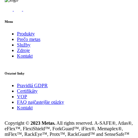
Menu
Produkty
Prečo metas
Služby
Zdroje
Kontakt
Ostatné linky
Pravidlá GDPR
Certifikáty
VOP
FAQ najčastejšie otázky
Kontakt
Copyright ©
2023 Metas.
All rights reserved. A-SAFE®, Atlas®,
eFlex™, FlexiShield™, ForkGuard™, iFlex®, Memaplex®,
mFlex™, RackEye™, Protx™, RackGuard™ and SenseSafe™