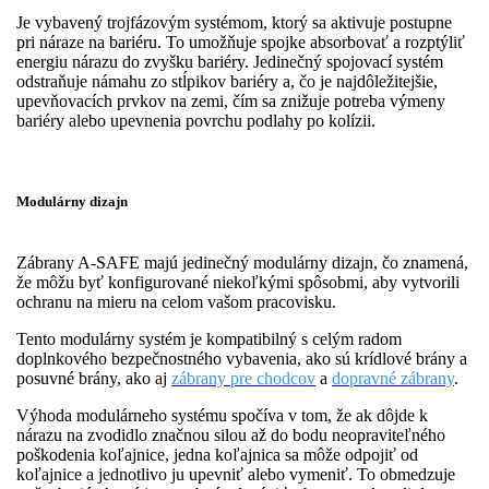
Je vybavený trojfázovým systémom, ktorý sa aktivuje postupne
pri náraze na bariéru. To umožňuje spojke absorbovať a rozptýliť
energiu nárazu do zvyšku bariéry. Jedinečný spojovací systém
odstraňuje námahu zo stĺpikov bariéry a, čo je najdôležitejšie,
upevňovacích prvkov na zemi, čím sa znižuje potreba výmeny
bariéry alebo upevnenia povrchu podlahy po kolízii.
Modulárny dizajn
Zábrany A-SAFE majú jedinečný modulárny dizajn, čo znamená,
že môžu byť konfigurované niekoľkými spôsobmi, aby vytvorili
ochranu na mieru na celom vašom pracovisku.
Tento modulárny systém je kompatibilný s celým radom
doplnkového bezpečnostného vybavenia, ako sú krídlové brány a
posuvné brány, ako aj
zábrany pre chodcov
a
dopravné zábrany
.
Výhoda modulárneho systému spočíva v tom, že ak dôjde k
nárazu na zvodidlo značnou silou až do bodu neopraviteľného
poškodenia koľajnice, jedna koľajnica sa môže odpojiť od
koľajnice a jednotlivo ju upevniť alebo vymeniť. To obmedzuje