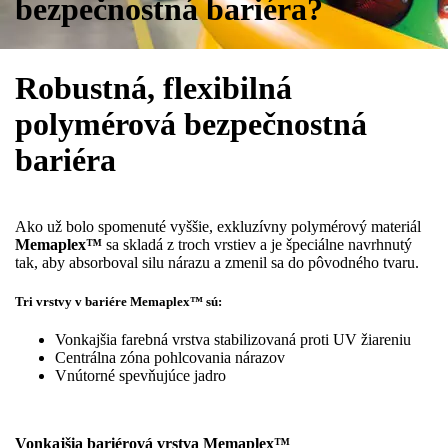
bezpečnostná bariéra?
Robustná, flexibilná
polymérová bezpečnostná
bariéra
Ako už bolo spomenuté vyššie, exkluzívny polymérový materiál
Memaplex™
sa skladá z troch vrstiev a je špeciálne navrhnutý
tak, aby absorboval silu nárazu a zmenil sa do pôvodného tvaru.
Tri vrstvy v bariére Memaplex™ sú:
Vonkajšia farebná vrstva stabilizovaná proti UV žiareniu
Centrálna zóna pohlcovania nárazov
Vnútorné spevňujúce jadro
Vonkajšia bariérová vrstva Memaplex™