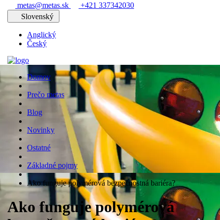
metas@metas.sk
+421 337342030
Slovenský
Anglický
Český
Domov
Prečo metas
Blog
Novinky
Ostatné
Základné pojmy
Ako funguje polymérová bezpečnostná bariéra?
Ako funguje polymérová