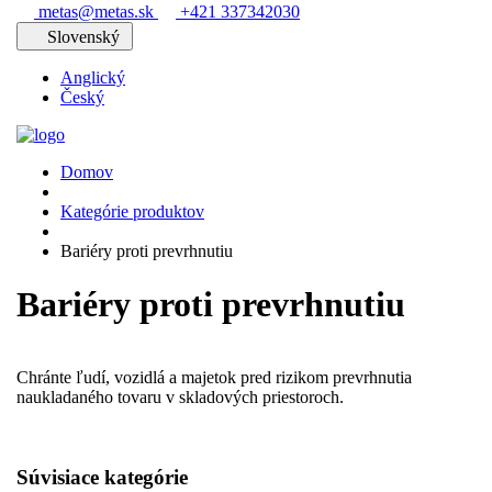
metas@metas.sk
+421 337342030
Slovenský
Anglický
Český
Domov
Kategórie produktov
Bariéry proti prevrhnutiu
Bariéry proti prevrhnutiu
Chránte ľudí, vozidlá a majetok pred rizikom prevrhnutia
naukladaného tovaru v skladových priestoroch.
Súvisiace kategórie